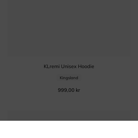
KLremi Unisex Hoodie
Kingsland
999,00
kr