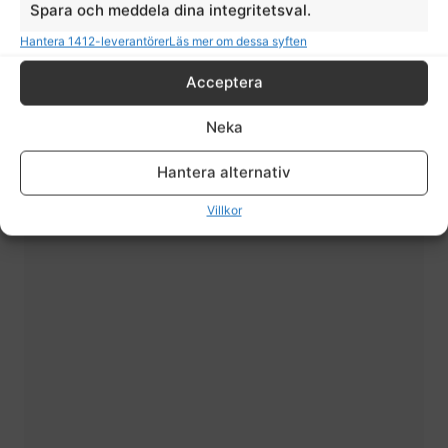
Spara och meddela dina integritetsval.
Hantera 1412-leverantörer
Läs mer om dessa syften
Classic Ladies Training Shirt
Acceptera
Kingsland
799,00
kr
Neka
Hantera alternativ
Villkor