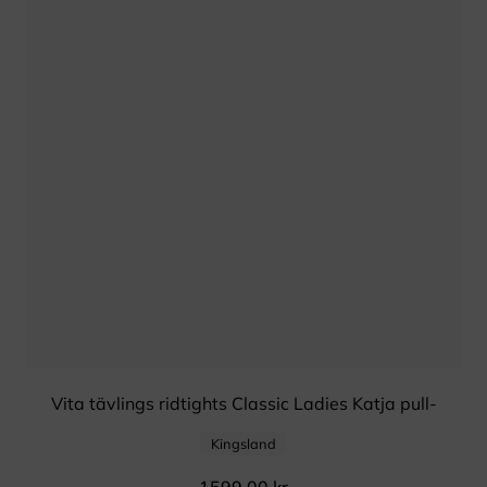
Vita tävlings ridtights Classic Ladies Katja pull-
on knäskodda
Kingsland
1599,00
kr