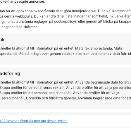
(icke-) anpassade annonser.
dan för att godkänna ovanstående eller göra detaljerade val. Dina val kommer en
på denna webbplats. Du kan ändra dina inställningar när som helst, inklusive återk
 genom att använda reglagen på cookiepolicyn eller genom att klicka på knapp
längst ned på skärmen.
tik
h/eller få åtkomst till information på en enhet, Mäta reklamprestanda, Mäta
sprestanda, Förstå målgrupper genom statistik eller kombinationer av data från o
adsföring
h/eller få åtkomst till information på en enhet, Använda begränsade data för att 
Skapa profiler för personaliserad reklam, Använda profiler för att välja personalis
Skapa profiler för att personaliserad innehåll, Använda profiler för att välja
iserad innehåll, Utveckla och förbättra tjänster, Använda begränsade data för att
ior Show Shirt
RIDKAVAJ WENDY
.
gsland
Horse Life
ioner
All
412-leverantörer
Läs mer om dessa syften
,00
kr
1695,00
kr
och kombinerar data från andra datakällor, Länka olika enheter, Identifierar