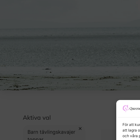
Aktiva val
För att k
×
att lagra 
Barn tävlingskavajer
och våra 
toppar