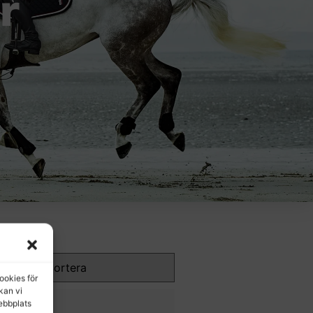
r
ookies för
 kan vi
ebbplats