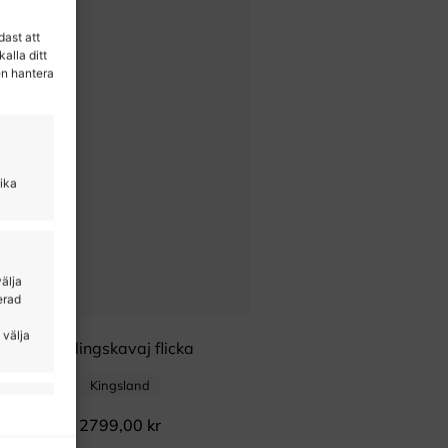
dast att
alla ditt
en hantera
lika
välja
erad
 välja
Tävlingskavaj flicka
Kingsland
tid aktiv
2799,00
kr