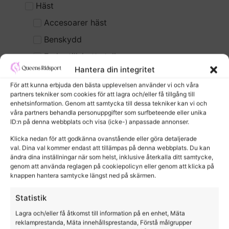
Häst
Accesoarer häst
Benskydd
Foder tillskott stall
Hantera din integritet
Sadlar schabrak sadelgjordar
För att kunna erbjuda den bästa upplevelsen använder vi och våra
Skötsel
partners tekniker som cookies för att lagra och/eller få tillgång till
enhetsinformation. Genom att samtycka till dessa tekniker kan vi och
Borstar snoddar m.m
våra partners behandla personuppgifter som surfbeteende eller unika
ID:n på denna webbplats och visa (icke-) anpassade annonser.
Flugmedel
Klicka nedan för att godkänna ovanstående eller göra detaljerade
Hovvård
val. Dina val kommer endast att tillämpas på denna webbplats. Du kan
Hudvård
ändra dina inställningar när som helst, inklusive återkalla ditt samtycke,
genom att använda reglagen på cookiepolicyn eller genom att klicka på
Klippmaskiner
knappen hantera samtycke längst ned på skärmen.
Lädervård
Statistik
Pälsvård
Lagra och/eller få åtkomst till information på en enhet, Mäta
reklamprestanda, Mäta innehållsprestanda, Förstå målgrupper
Täcke