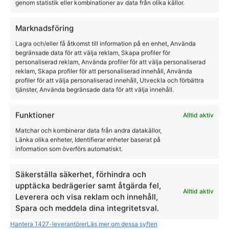
genom statistik eller kombinationer av data från olika källor.
Träns tyglar grimmor
Marknadsföring
Heminredning
Lagra och/eller få åtkomst till information på en enhet, Använda
Ryttare
begränsade data för att välja reklam, Skapa profiler för
Välj varumärke
personaliserad reklam, Använda profiler för att välja personaliserad
reklam, Skapa profiler för att personaliserad innehåll, Använda
profiler för att välja personaliserad innehåll, Utveckla och förbättra
tjänster, Använda begränsade data för att välja innehåll.
KINGSLAND
PAVO
Funktioner
Alltid aktiv
Matchar och kombinerar data från andra datakällor,
Länka olika enheter, Identifierar enheter baserat på
TRIKEM
HAYPLAY
information som överförs automatiskt.
Säkerställa säkerhet, förhindra och
upptäcka bedrägerier samt åtgärda fel,
Alltid aktiv
Leverera och visa reklam och innehåll,
LAMI-CELL
HKM
Spara och meddela dina integritetsval.
Hantera 1427-leverantörer
Läs mer om dessa syften