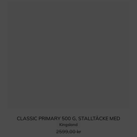
CLASSIC PRIMARY 500 G, STALLTÄCKE MED
Kingsland
AVTAGBAR HALS,
2599,00
kr