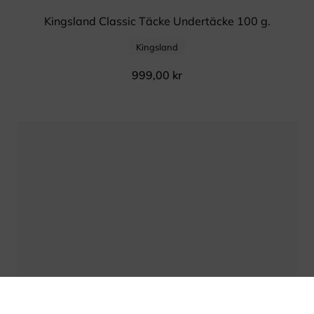
Kingsland Classic Täcke Undertäcke 100 g.
Kingsland
999,00
kr