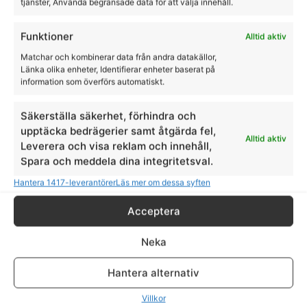
tjänster, Använda begränsade data för att välja innehåll.
Funktioner
Alltid aktiv
Matchar och kombinerar data från andra datakällor,
Länka olika enheter, Identifierar enheter baserat på
information som överförs automatiskt.
Säkerställa säkerhet, förhindra och
upptäcka bedrägerier samt åtgärda fel,
Alltid aktiv
Leverera och visa reklam och innehåll,
CLASSIC FLEECE SHOW RUG
Spara och meddela dina integritetsval.
Hantera 1417-leverantörer
Läs mer om dessa syften
Kingsland
Acceptera
1349,00
kr
Neka
Hantera alternativ
Villkor