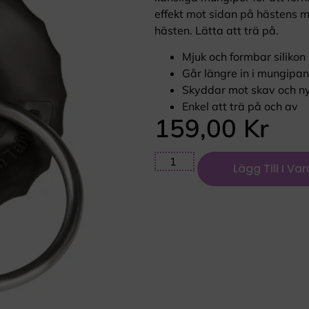
effekt mot sidan på hästens m
hästen. Lätta att trä på.
Mjuk och formbar silikon
Går längre in i mungipan
Skyddar mot skav och n
Enkel att trä på och av
159,00
Kr
Lägg Till I Va