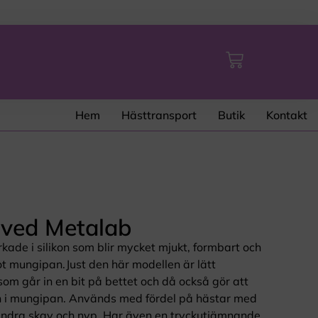
Hem
Hästtransport
Butik
Kontakt
rved Metalab
rkade i silikon som blir mycket mjukt, formbart och
ot mungipan.Just den här modellen är lätt
om går in en bit på bettet och då också gör att
in i mungipan. Används med fördel på hästar med
hindra skav och nyp. Har även en tryckutjämnande