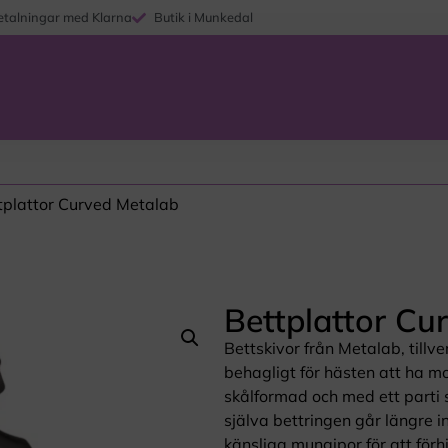
etalningar med Klarna
Butik i Munkedal
tplattor Curved Metalab
Bettplattor Cu
Bettskivor från Metalab, tillve
behagligt för hästen att ha m
skålformad och med ett parti s
själva bettringen går längre 
känsliga mungipor för att för