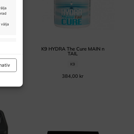
välja
erad
 välja
tid aktiv
 VENUS
K9 HYDRA The Cure MAIN n
TAIL
K9
nativ
384,00
kr
tid aktiv