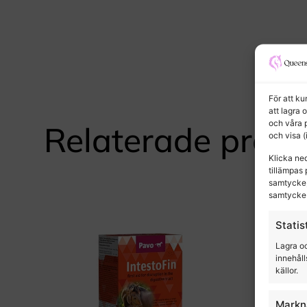
För att k
att lagra 
och våra 
Relaterade produ
och visa 
Klicka ne
tillämpas 
samtycke,
samtycke 
Statis
Lagra oc
innehåll
källor.
Markn