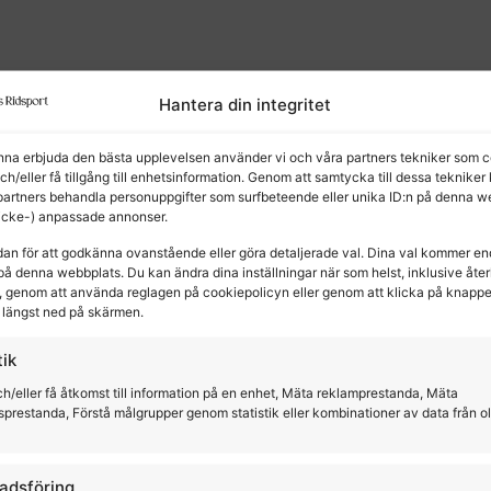
Hantera din integritet
unna erbjuda den bästa upplevelsen använder vi och våra partners tekniker som c
och/eller få tillgång till enhetsinformation. Genom att samtycka till dessa tekniker
partners behandla personuppgifter som surfbeteende eller unika ID:n på denna w
kter
(icke-) anpassade annonser.
dan för att godkänna ovanstående eller göra detaljerade val. Dina val kommer en
på denna webbplats. Du kan ändra dina inställningar när som helst, inklusive återk
 genom att använda reglagen på cookiepolicyn eller genom att klicka på knapp
längst ned på skärmen.
tik
h/eller få åtkomst till information på en enhet, Mäta reklamprestanda, Mäta
sprestanda, Förstå målgrupper genom statistik eller kombinationer av data från o
adsföring