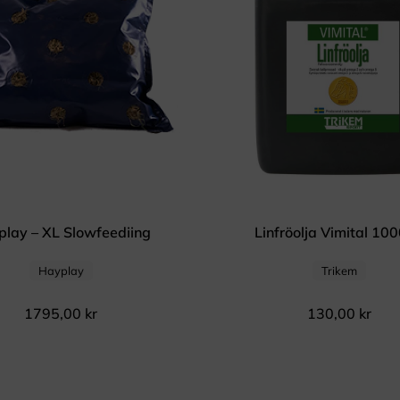
lay – XL Slowfeediing
Linfröolja Vimital 10
Hayplay
Trikem
1795,00
kr
130,00
kr