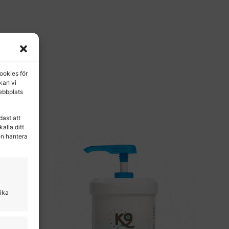
ookies för
 kan vi
ebbplats
dast att
alla ditt
en hantera
lika