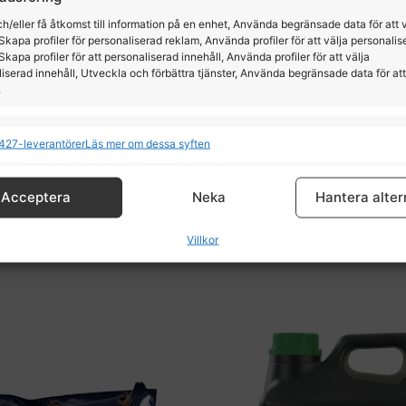
h/eller få åtkomst till information på en enhet, Använda begränsade data för att 
Skapa profiler för personaliserad reklam, Använda profiler för att välja personalis
Skapa profiler för att personaliserad innehåll, Använda profiler för att välja
iserad innehåll, Utveckla och förbättra tjänster, Använda begränsade data för att
.
ioner
All
427-leverantörer
Läs mer om dessa syften
olostrum Antikroppar till
RYKTVÄSKA LAMI-CELL
det nyfödda fölet
och kombinerar data från andra datakällor, Länka olika enheter, Identifierar
baserat på information som överförs automatiskt.
Lami-Cell
Pavo
Acceptera
Neka
Hantera alter
tälla säkerhet, förhindra och upptäcka bedrägerier samt
799,00
kr
639,00
kr
Villkor
a fel, Leverera och visa reklam och innehåll, Spara och
All
a dina integritetsval.