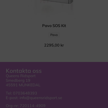
Pavo SOS Kit
Pavo
2295,00
kr
Kontakta oss
Queens Ridsport
Smedberg 19
45591 MUNKEDAL
Tel:
0703648393
E-post:
info@queensridsport.se
Org-nr: 720114-4909