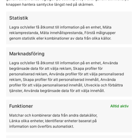
knappen hantera samtycke längst ned på skärmen.
Statistik
Lagra och/eller få åtkomst till information på en enhet, Mäta
reklamprestanda, Mäta innehållsprestanda, Förstå målgrupper
Gödselplockare mini
genom statistik eller kombinationer av data från olika källor.
HKM
Marknadsföring
299,00
kr
–
450,00
kr
Lagra och/eller få åtkomst till information på en enhet, Använda
begränsade data för att välja reklam, Skapa profiler för
personaliserad reklam, Använda profiler för att välja personaliserad
reklam, Skapa profiler för att personaliserad innehåll, Använda
profiler för att välja personaliserad innehåll, Utveckla och förbättra
tjänster, Använda begränsade data för att välja innehåll.
Funktioner
Alltid aktiv
Matchar och kombinerar data från andra datakällor,
Länka olika enheter, Identifierar enheter baserat på
information som överförs automatiskt.