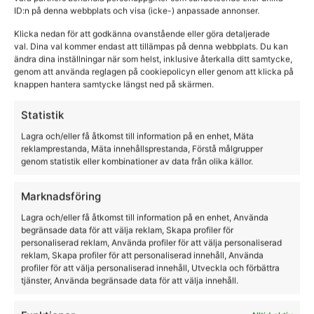
ID:n på denna webbplats och visa (icke-) anpassade annonser.
Klicka nedan för att godkänna ovanstående eller göra detaljerade
val. Dina val kommer endast att tillämpas på denna webbplats. Du kan
ändra dina inställningar när som helst, inklusive återkalla ditt samtycke,
genom att använda reglagen på cookiepolicyn eller genom att klicka på
knappen hantera samtycke längst ned på skärmen.
Statistik
Lagra och/eller få åtkomst till information på en enhet, Mäta
reklamprestanda, Mäta innehållsprestanda, Förstå målgrupper
genom statistik eller kombinationer av data från olika källor.
Marknadsföring
Lagra och/eller få åtkomst till information på en enhet, Använda
Värmeväst upppladdningsbar usb
begränsade data för att välja reklam, Skapa profiler för
personaliserad reklam, Använda profiler för att välja personaliserad
reklam, Skapa profiler för att personaliserad innehåll, Använda
HKM
profiler för att välja personaliserad innehåll, Utveckla och förbättra
tjänster, Använda begränsade data för att välja innehåll.
1195,00
kr