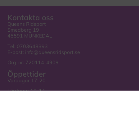
Kontakta oss
Queens Ridsport
Smedberg 19
45591 MUNKEDAL
Tel:
0703648393
E-post:
info@queensridsport.se
Org-nr: 720114-4909
Öppettider
Vardagar 17-20
Lördagar 10-14
Se också
Kontakt
Villkor
Hyr hästtransport