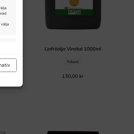
välja
erad
 välja
tid aktiv
0ml
Linfröolja Vimital 1000ml
Trikem
nativ
130,00
kr
tid aktiv