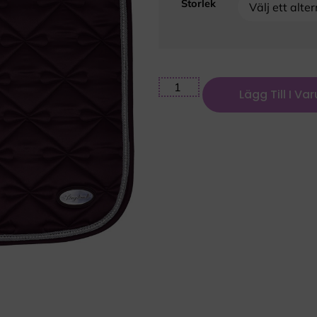
Storlek
Lägg Till I Va