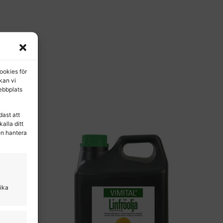
ookies för
 kan vi
ebbplats
dast att
alla ditt
en hantera
lika