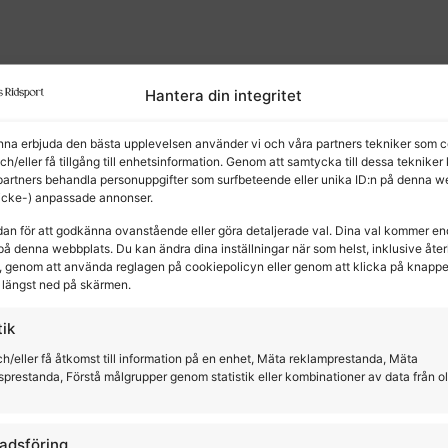
Hantera din integritet
unna erbjuda den bästa upplevelsen använder vi och våra partners tekniker som c
och/eller få tillgång till enhetsinformation. Genom att samtycka till dessa tekniker
partners behandla personuppgifter som surfbeteende eller unika ID:n på denna w
kter
(icke-) anpassade annonser.
dan för att godkänna ovanstående eller göra detaljerade val. Dina val kommer en
på denna webbplats. Du kan ändra dina inställningar när som helst, inklusive återk
 genom att använda reglagen på cookiepolicyn eller genom att klicka på knapp
längst ned på skärmen.
tik
h/eller få åtkomst till information på en enhet, Mäta reklamprestanda, Mäta
sprestanda, Förstå målgrupper genom statistik eller kombinationer av data från o
adsföring