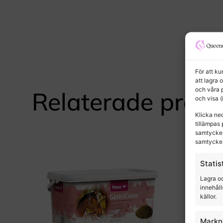
För att k
att lagra 
och våra 
Relaterade produ
och visa 
Klicka ne
tillämpas 
samtycke,
samtycke 
Statis
Lagra oc
innehåll
källor.
Markn