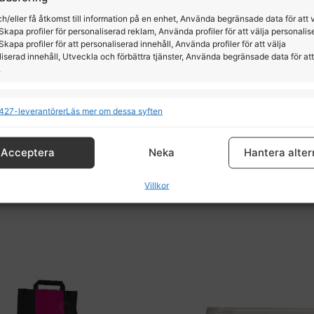
h/eller få åtkomst till information på en enhet, Använda begränsade data för att 
Skapa profiler för personaliserad reklam, Använda profiler för att välja personalis
Skapa profiler för att personaliserad innehåll, Använda profiler för att välja
iserad innehåll, Utveckla och förbättra tjänster, Använda begränsade data för att
.
ioner
All
427-leverantörer
Läs mer om dessa syften
Pavo LinseedOil, 1L
Hydra Hovbalsam 50
och kombinerar data från andra datakällor, Länka olika enheter, Identifierar
baserat på information som överförs automatiskt.
Pavo
K9
Acceptera
Neka
Hantera alter
tälla säkerhet, förhindra och upptäcka bedrägerier samt
185,00
kr
319,00
kr
Villkor
a fel, Leverera och visa reklam och innehåll, Spara och
All
a dina integritetsval.