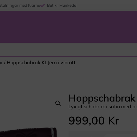
etalningar med Klarna
Butik i Munkedal
or
/ Hoppschabrak KLJerri i vinrött
Hoppschabrak K
Lyxigt schabrak i satin med pa
999,00
Kr