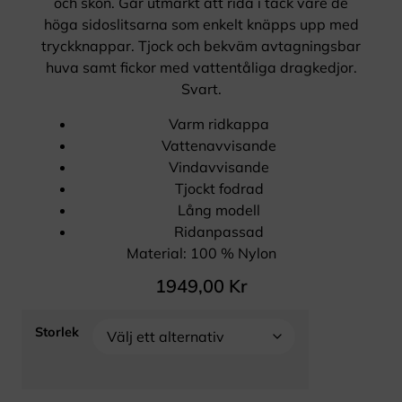
och skön. Går utmärkt att rida i tack vare de
höga sidoslitsarna som enkelt knäpps upp med
tryckknappar. Tjock och bekväm avtagningsbar
huva samt fickor med vattentåliga dragkedjor.
Svart.
Varm ridkappa
Vattenavvisande
Vindavvisande
Tjockt fodrad
Lång modell
Ridanpassad
Material: 100 % Nylon
1949,00
Kr
Storlek