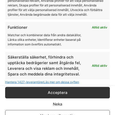
personaliserad reklam, Använda profiler för att välja personaliserad
reklam, Skapa profiler för att personaliserad innehåll, Använda
profiler för att välja personaliserad innehåll, Utveckla och förbättra
tjänster, Använda begränsade data för att välja innehåll.
Funktioner
Alltid aktiv
Matchar och kombinerar data från andra datakällor,
Länka olika enheter, Identifierar enheter baserat på
information som överförs automatiskt.
Säkerställa säkerhet, förhindra och
upptäcka bedrägerier samt åtgärda fel,
Alltid aktiv
Leverera och visa reklam och innehåll,
Spara och meddela dina integritetsval.
Hantera 1427-leverantörer
Läs mer om dessa syften
Acceptera
Ridskor / Jodphur i läder med dragkedja fram
Neka
HorseLife