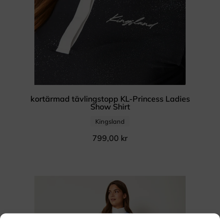
kortärmad tävlingstopp KL-Princess Ladies
Show Shirt
Kingsland
799,00
kr