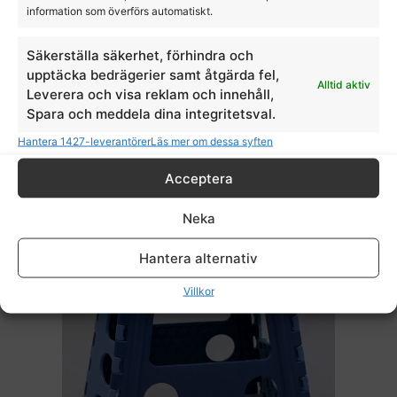
information som överförs automatiskt.
Pavo Mobility 3Kg
Säkerställa säkerhet, förhindra och
upptäcka bedrägerier samt åtgärda fel,
Pavo
Alltid aktiv
Leverera och visa reklam och innehåll,
Spara och meddela dina integritetsval.
1979,00
kr
Hantera 1427-leverantörer
Läs mer om dessa syften
Acceptera
Neka
Hantera alternativ
Villkor