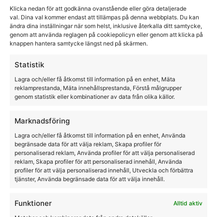
Kingsland tävlingstop Cintia dam navy
Klicka nedan för att godkänna ovanstående eller göra detaljerade
val. Dina val kommer endast att tillämpas på denna webbplats. Du kan
ändra dina inställningar när som helst, inklusive återkalla ditt samtycke,
Kingsland
genom att använda reglagen på cookiepolicyn eller genom att klicka på
knappen hantera samtycke längst ned på skärmen.
779,00
kr
500,00
kr
Statistik
Lagra och/eller få åtkomst till information på en enhet, Mäta
reklamprestanda, Mäta innehållsprestanda, Förstå målgrupper
genom statistik eller kombinationer av data från olika källor.
Marknadsföring
Lagra och/eller få åtkomst till information på en enhet, Använda
begränsade data för att välja reklam, Skapa profiler för
personaliserad reklam, Använda profiler för att välja personaliserad
reklam, Skapa profiler för att personaliserad innehåll, Använda
profiler för att välja personaliserad innehåll, Utveckla och förbättra
tjänster, Använda begränsade data för att välja innehåll.
Funktioner
Alltid aktiv