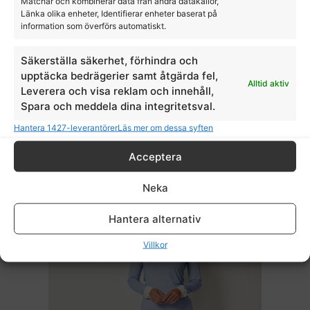
Matchar och kombinerar data från andra datakällor,
Länka olika enheter, Identifierar enheter baserat på
information som överförs automatiskt.
Säkerställa säkerhet, förhindra och
Kortärmad tävlingstop dam KLbridget Ladies
upptäcka bedrägerier samt åtgärda fel,
Show Shirt
Alltid aktiv
Leverera och visa reklam och innehåll,
Kingsland
Spara och meddela dina integritetsval.
899,00
kr
Hantera 1427-leverantörer
Läs mer om dessa syften
Acceptera
Neka
Hantera alternativ
Villkor