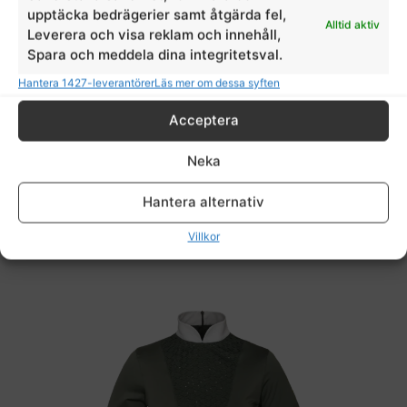
upptäcka bedrägerier samt åtgärda fel,
Alltid aktiv
Leverera och visa reklam och innehåll,
Spara och meddela dina integritetsval.
Hantera 1427-leverantörer
Läs mer om dessa syften
Acceptera
Kingsland tävlingstop Cintia dam navy
Neka
Kingsland
Hantera alternativ
779,00
kr
500,00
kr
Villkor