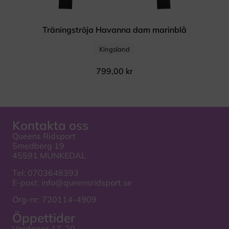
Träningströja Havanna dam marinblå
Kingsland
799,00
kr
Kontakta oss
Queens Ridsport
Smedberg 19
45591 MUNKEDAL
Tel:
0703648393
E-post:
info@queensridsport.se
Org-nr: 720114-4909
Öppettider
Vardagar 17-20