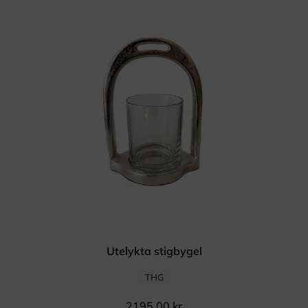
Utelykta stigbygel
THG
2195,00
kr