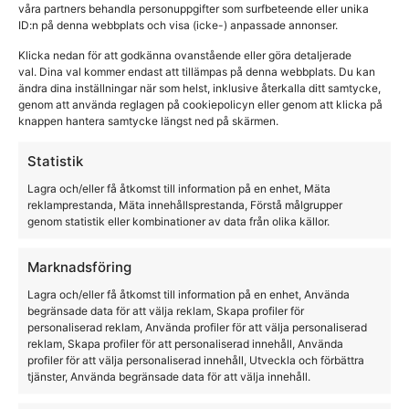
våra partners behandla personuppgifter som surfbeteende eller unika
ID:n på denna webbplats och visa (icke-) anpassade annonser.
Klicka nedan för att godkänna ovanstående eller göra detaljerade
val. Dina val kommer endast att tillämpas på denna webbplats. Du kan
ändra dina inställningar när som helst, inklusive återkalla ditt samtycke,
Vas/champagnekylare med ormskinn mönster
genom att använda reglagen på cookiepolicyn eller genom att klicka på
knappen hantera samtycke längst ned på skärmen.
THG
Statistik
1560,00
kr
Lagra och/eller få åtkomst till information på en enhet, Mäta
reklamprestanda, Mäta innehållsprestanda, Förstå målgrupper
genom statistik eller kombinationer av data från olika källor.
Marknadsföring
Lagra och/eller få åtkomst till information på en enhet, Använda
begränsade data för att välja reklam, Skapa profiler för
personaliserad reklam, Använda profiler för att välja personaliserad
reklam, Skapa profiler för att personaliserad innehåll, Använda
profiler för att välja personaliserad innehåll, Utveckla och förbättra
tjänster, Använda begränsade data för att välja innehåll.