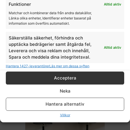
Funktioner
Alltid aktiv
Matchar och kombinerar data från andra datakällor,
Länka olika enheter, Identifierar enheter baserat på
information som överförs automatiskt.
Säkerställa säkerhet, förhindra och
upptäcka bedrägerier samt åtgärda fel,
Alltid aktiv
Leverera och visa reklam och innehåll,
Skål med tre hästar THG
Spara och meddela dina integritetsval.
Hantera 1427-leverantörer
Läs mer om dessa syften
THG
Acceptera
1495,00
kr
Neka
Hantera alternativ
Villkor