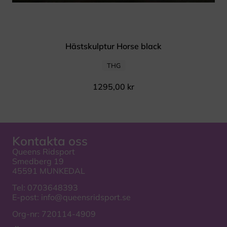
Hästskulptur Horse black
THG
1295,00
kr
Kontakta oss
Queens Ridsport
Smedberg 19
45591 MUNKEDAL
Tel:
0703648393
E-post:
info@queensridsport.se
Org-nr: 720114-4909