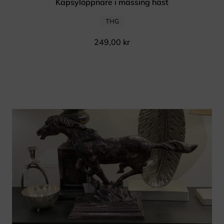
Kapsylöppnare i mässing häst
THG
249,00
kr