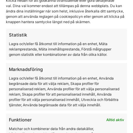
Klicka nedan för att godkänna ovanstående eller göra detaljerade
val. Dina val kommer endast att tillämpas på denna webbplats. Du kan
Lippo
ändra dina inställningar när som helst, inklusive återkalla ditt samtycke,
genom att använda reglagen på cookiepolicyn eller genom att klicka på
730,00
kr
knappen hantera samtycke längst ned på skärmen.
Statistik
Lagra och/eller få åtkomst till information på en enhet, Mäta
reklamprestanda, Mäta innehållsprestanda, Förstå målgrupper
genom statistik eller kombinationer av data från olika källor.
Marknadsföring
Lagra och/eller få åtkomst till information på en enhet, Använda
begränsade data för att välja reklam, Skapa profiler för
personaliserad reklam, Använda profiler för att välja personaliserad
reklam, Skapa profiler för att personaliserad innehåll, Använda
profiler för att välja personaliserad innehåll, Utveckla och förbättra
tjänster, Använda begränsade data för att välja innehåll.
Funktioner
Alltid aktiv
Matchar och kombinerar data från andra datakällor,