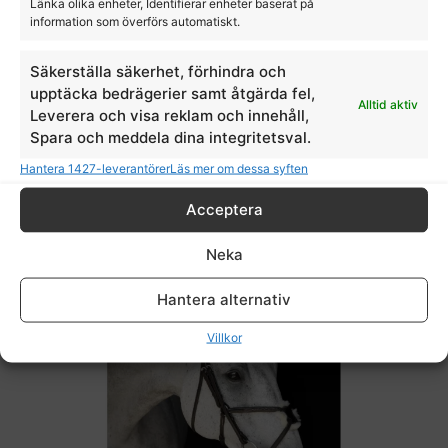
Länka olika enheter, Identifierar enheter baserat på
information som överförs automatiskt.
Säkerställa säkerhet, förhindra och
TRÄNS LIPPO SUPREME MILTON
upptäcka bedrägerier samt åtgärda fel,
Alltid aktiv
Lippo
Leverera och visa reklam och innehåll,
Spara och meddela dina integritetsval.
1800,00
kr
Hantera 1427-leverantörer
Läs mer om dessa syften
Acceptera
Neka
Hantera alternativ
Villkor