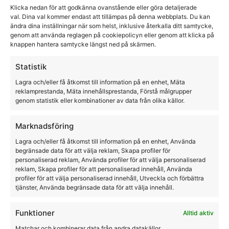
Ridhjälm Horka Premium Svart
Klicka nedan för att godkänna ovanstående eller göra detaljerade
val. Dina val kommer endast att tillämpas på denna webbplats. Du kan
ändra dina inställningar när som helst, inklusive återkalla ditt samtycke,
Horka
genom att använda reglagen på cookiepolicyn eller genom att klicka på
knappen hantera samtycke längst ned på skärmen.
995,00
kr
500,00
kr
Statistik
Lagra och/eller få åtkomst till information på en enhet, Mäta
reklamprestanda, Mäta innehållsprestanda, Förstå målgrupper
genom statistik eller kombinationer av data från olika källor.
Marknadsföring
Lagra och/eller få åtkomst till information på en enhet, Använda
begränsade data för att välja reklam, Skapa profiler för
personaliserad reklam, Använda profiler för att välja personaliserad
reklam, Skapa profiler för att personaliserad innehåll, Använda
profiler för att välja personaliserad innehåll, Utveckla och förbättra
tjänster, Använda begränsade data för att välja innehåll.
Funktioner
Alltid aktiv
Matchar och kombinerar data från andra datakällor,