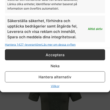
Länka olika enheter, Identifierar enheter baserat på
information som överförs automatiskt.
Säkerställa säkerhet, förhindra och
kortärmad tävlingstopp KL-Princess Ladies
upptäcka bedrägerier samt åtgärda fel,
Show Shirt
Alltid aktiv
Leverera och visa reklam och innehåll,
Kingsland
Spara och meddela dina integritetsval.
799,00
kr
Hantera 1427-leverantörer
Läs mer om dessa syften
Acceptera
Neka
Hantera alternativ
Villkor