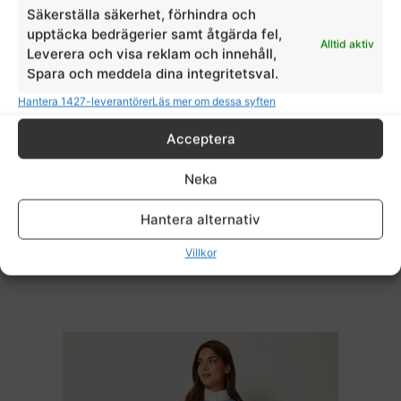
Säkerställa säkerhet, förhindra och
upptäcka bedrägerier samt åtgärda fel,
Alltid aktiv
Leverera och visa reklam och innehåll,
Spara och meddela dina integritetsval.
Hantera 1427-leverantörer
Läs mer om dessa syften
Acceptera
Neka
Kingsland tävlingstopp KLroselyn med lång ärm
Hantera alternativ
Kingsland
Villkor
999,00
kr