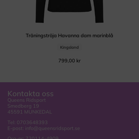
Träningströja Havanna dam marinblå
Kingsland
799,00
kr
Kontakta oss
Queens Ridsport
Smedberg 19
45591 MUNKEDAL
Tel:
0703648393
E-post:
info@queensridsport.se
Org-nr: 720114-4909