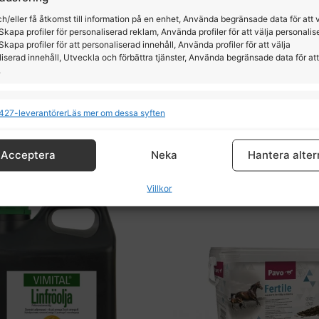
h/eller få åtkomst till information på en enhet, Använda begränsade data för att 
Skapa profiler för personaliserad reklam, Använda profiler för att välja personalis
Skapa profiler för att personaliserad innehåll, Använda profiler för att välja
Pavo GastriCover
Pavo LinseedOil, 1
iserad innehåll, Utveckla och förbättra tjänster, Använda begränsade data för att
.
Pavo
Pavo
ioner
All
427-leverantörer
Läs mer om dessa syften
1389,00
kr
185,00
kr
och kombinerar data från andra datakällor, Länka olika enheter, Identifierar
baserat på information som överförs automatiskt.
Acceptera
Neka
Hantera alter
tälla säkerhet, förhindra och upptäcka bedrägerier samt
Villkor
a fel, Leverera och visa reklam och innehåll, Spara och
All
a dina integritetsval.