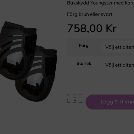
Bakskydd Youngster med kard
Färg brun eller svart
758,00
Kr
Färg
Storlek
Lägg Till I Va