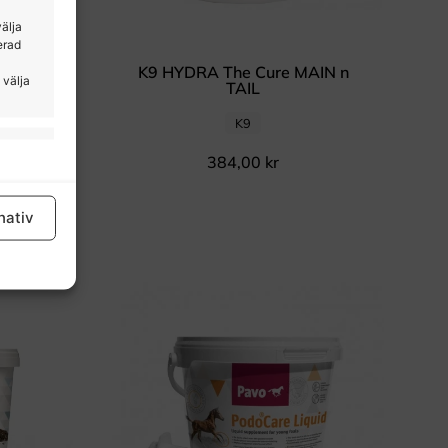
välja
erad
L
K9 HYDRA The Cure MAIN n
 välja
TAIL
K9
tid aktiv
384,00
kr
nativ
tid aktiv