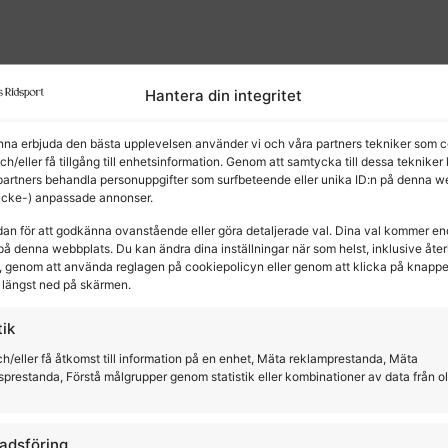
kter
Hantera din integritet
unna erbjuda den bästa upplevelsen använder vi och våra partners tekniker som c
och/eller få tillgång till enhetsinformation. Genom att samtycka till dessa tekniker
partners behandla personuppgifter som surfbeteende eller unika ID:n på denna w
(icke-) anpassade annonser.
dan för att godkänna ovanstående eller göra detaljerade val. Dina val kommer en
på denna webbplats. Du kan ändra dina inställningar när som helst, inklusive återk
 genom att använda reglagen på cookiepolicyn eller genom att klicka på knapp
längst ned på skärmen.
tik
h/eller få åtkomst till information på en enhet, Mäta reklamprestanda, Mäta
sprestanda, Förstå målgrupper genom statistik eller kombinationer av data från o
adsföring