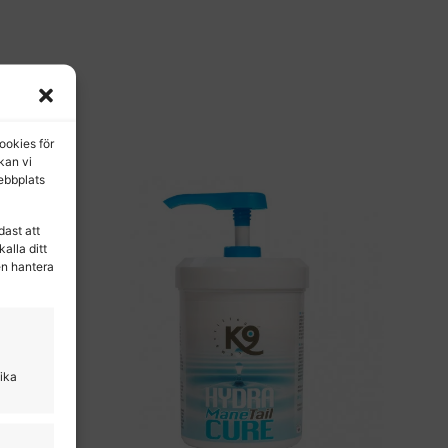
ookies för
 kan vi
ebbplats
dast att
alla ditt
en hantera
lika