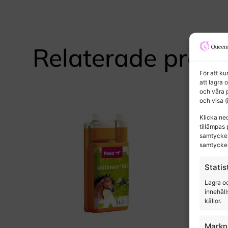
Relaterade produ
För att k
att lagra 
och våra 
och visa 
Klicka ne
tillämpas 
samtycke,
samtycke 
Statis
Lagra oc
innehåll
källor.
Markn