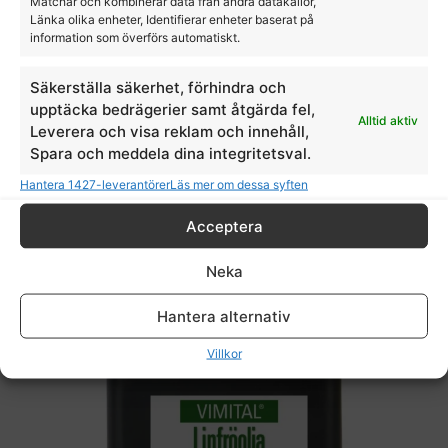
Matchar och kombinerar data från andra datakällor,
Länka olika enheter, Identifierar enheter baserat på
information som överförs automatiskt.
Säkerställa säkerhet, förhindra och
Hydra Hovbalsam 500ml
upptäcka bedrägerier samt åtgärda fel,
Alltid aktiv
Leverera och visa reklam och innehåll,
K9
Spara och meddela dina integritetsval.
319,00
kr
Hantera 1427-leverantörer
Läs mer om dessa syften
Acceptera
Neka
Hantera alternativ
Villkor