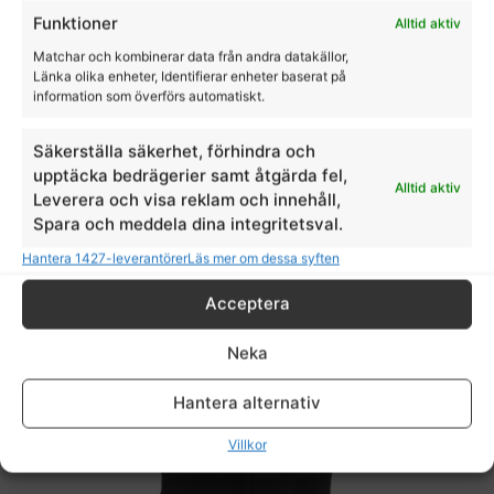
Funktioner
Alltid aktiv
Matchar och kombinerar data från andra datakällor,
Länka olika enheter, Identifierar enheter baserat på
information som överförs automatiskt.
Säkerställa säkerhet, förhindra och
JODHPURS WINTER ABISKO
upptäcka bedrägerier samt åtgärda fel,
Alltid aktiv
Leverera och visa reklam och innehåll,
Horse Life
Spara och meddela dina integritetsval.
1145,00
kr
Hantera 1427-leverantörer
Läs mer om dessa syften
Acceptera
Neka
Hantera alternativ
Villkor