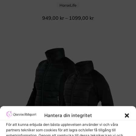
HorseLife
949,00
kr
–
1099,00
kr
Hantera din integritet
För att kunna erbjuda den bästa upplevelsen använder vi och våra
partners tekniker som cookies för att lagra och/eller få tillgång till
enhetsinformation. Genom att samtycka till dessa tekniker kan vi och