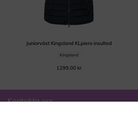
Juniorväst Kingsland KLpiero insulted
Kingsland
1299,00
kr
Kontakta oss
Queens Ridsport
Smedberg 19
45591 MUNKEDAL
Tel:
0703648393
E-post:
info@queensridsport.se