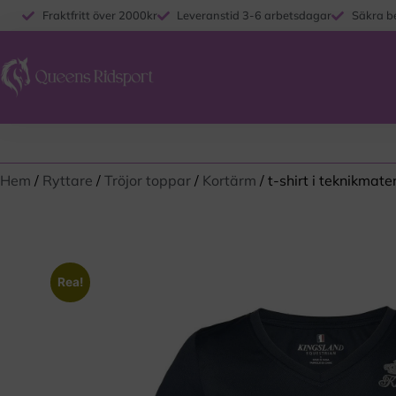
Fraktfritt över 2000kr
Leveranstid 3-6 arbetsdagar
Säkra b
Hem
/
Ryttare
/
Tröjor toppar
/
Kortärm
/ t-shirt i teknikmat
Rea!