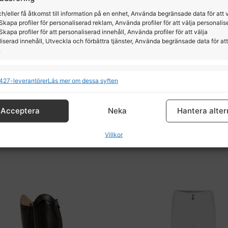
h/eller få åtkomst till information på en enhet, Använda begränsade data för att 
Skapa profiler för personaliserad reklam, Använda profiler för att välja personalis
Skapa profiler för att personaliserad innehåll, Använda profiler för att välja
iserad innehåll, Utveckla och förbättra tjänster, Använda begränsade data för att
.
ioner
All
427-leverantörer
Läs mer om dessa syften
jälm MIPS Jacson Philly
KLmacey tävlingstop 
och kombinerar data från andra datakällor, Länka olika enheter, Identifierar
baserat på information som överförs automatiskt.
Jacson
Kingsland
Acceptera
Neka
Hantera alter
tälla säkerhet, förhindra och upptäcka bedrägerier samt
1599,00
kr
949,00
kr
Villkor
a fel, Leverera och visa reklam och innehåll, Spara och
All
a dina integritetsval.