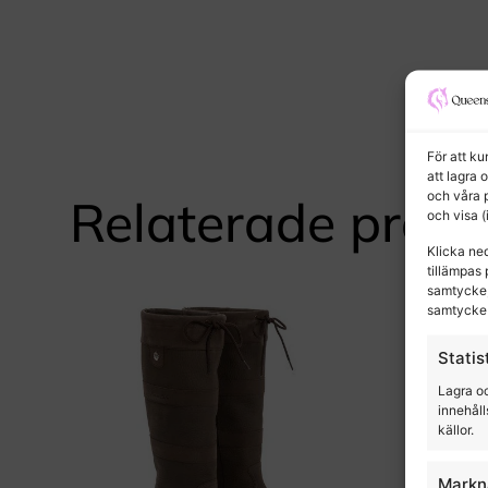
För att k
att lagra 
och våra 
Relaterade produ
och visa 
Klicka ne
tillämpas 
samtycke,
samtycke 
Statis
Lagra oc
innehåll
källor.
Markn