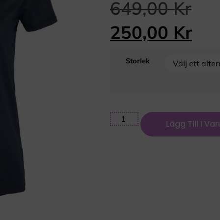
649,00
Kr
250,00
Kr
Storlek
Lägg Till I Va