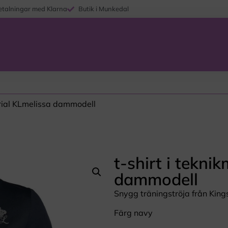
etalningar med Klarna
Butik i Munkedal
erial KLmelissa dammodell
t-shirt i tekni
dammodell
Snygg träningströja från King
Färg navy