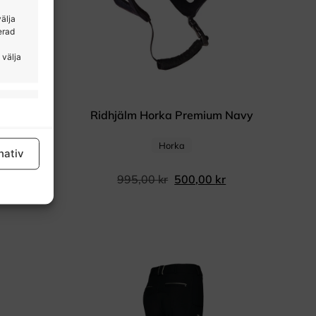
välja
erad
 välja
tid aktiv
Navy
Ridhjälm Horka Premium Navy
Horka
nativ
995,00
kr
500,00
kr
tid aktiv