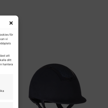
ookies för
 kan vi
ebbplats
dast att
alla ditt
en hantera
lika