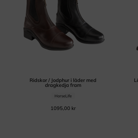
Ridskor / Jodphur i läder med
L
dragkedja fram
HorseLife
1095,00
kr