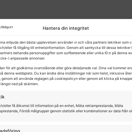
Hantera din integritet
unna erbjuda den bästa upplevelsen använder vi och våra partners tekniker som c
och/eller få tillgång till enhetsinformation. Genom att samtycka till dessa tekniker
partners behandla personuppgifter som surfbeteende eller unika ID:n på denna w
kter
(icke-) anpassade annonser.
dan för att godkänna ovanstående eller göra detaljerade val. Dina val kommer en
på denna webbplats. Du kan ändra dina inställningar när som helst, inklusive återk
 genom att använda reglagen på cookiepolicyn eller genom att klicka på knapp
längst ned på skärmen.
tik
h/eller få åtkomst till information på en enhet, Mäta reklamprestanda, Mäta
sprestanda, Förstå målgrupper genom statistik eller kombinationer av data från o
adsföring