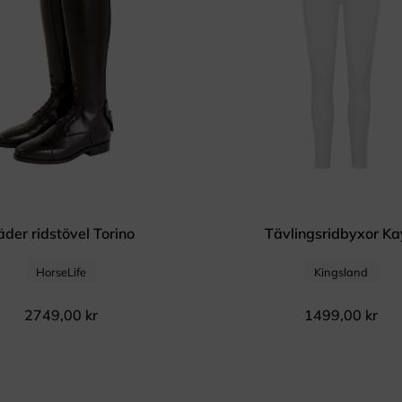
äder ridstövel Torino
Tävlingsridbyxor K
HorseLife
Kingsland
2749,00
kr
1499,00
kr