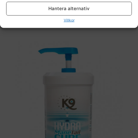
Hantera alternativ
155,00
kr
Villkor