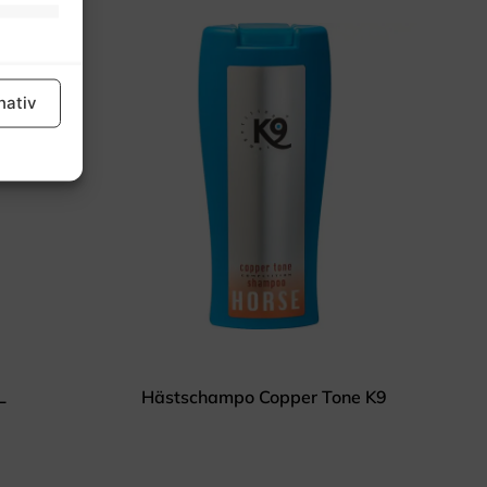
tid aktiv
nativ
tid aktiv
L
Hästschampo Copper Tone K9