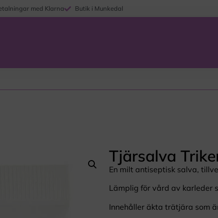
etalningar med Klarna
Butik i Munkedal
Tjärsalva Trik
En milt antiseptisk salva, til
Lämplig för vård av karleder 
Innehåller äkta trätjära som är