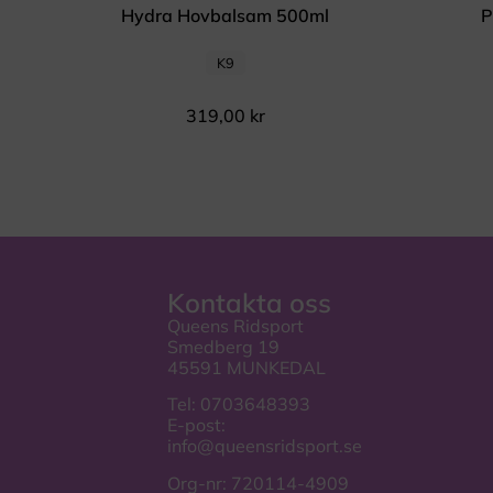
Hydra Hovbalsam 500ml
P
K9
319,00
kr
Kontakta oss
Queens Ridsport
Smedberg 19
45591 MUNKEDAL
Tel:
0703648393
E-post:
info@queensridsport.se
Org-nr: 720114-4909