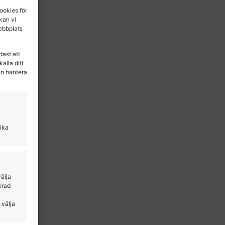
ookies för
 kan vi
ebbplats
dast att
alla ditt
en hantera
lika
välja
erad
 välja