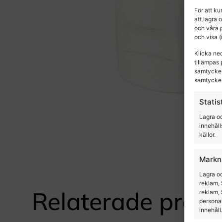
För att k
att lagra 
och våra 
och visa 
Klicka ne
tillämpas 
samtycke,
samtycke 
Statis
Lagra oc
innehåll
källor.
Markn
Lagra oc
reklam, 
Relaterade produ
reklam, 
personal
innehåll