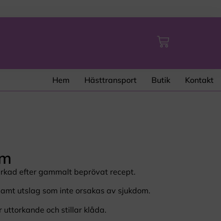
Hem
Hästtransport
Butik
Kontakt
em
lverkad efter gammalt beprövat recept.
samt utslag som inte orsakas av sjukdom.
 uttorkande och stillar klåda.