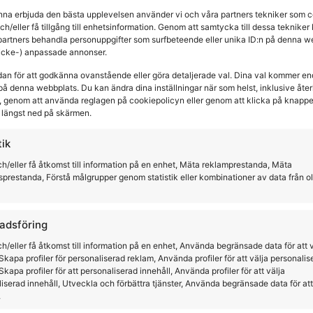
unna erbjuda den bästa upplevelsen använder vi och våra partners tekniker som c
och/eller få tillgång till enhetsinformation. Genom att samtycka till dessa tekniker
partners behandla personuppgifter som surfbeteende eller unika ID:n på denna w
(icke-) anpassade annonser.
dan för att godkänna ovanstående eller göra detaljerade val. Dina val kommer en
på denna webbplats. Du kan ändra dina inställningar när som helst, inklusive återk
 genom att använda reglagen på cookiepolicyn eller genom att klicka på knapp
längst ned på skärmen.
tik
h/eller få åtkomst till information på en enhet, Mäta reklamprestanda, Mäta
sprestanda, Förstå målgrupper genom statistik eller kombinationer av data från o
adsföring
h/eller få åtkomst till information på en enhet, Använda begränsade data för att 
Skapa profiler för personaliserad reklam, Använda profiler för att välja personalis
kter
Skapa profiler för att personaliserad innehåll, Använda profiler för att välja
iserad innehåll, Utveckla och förbättra tjänster, Använda begränsade data för att
.