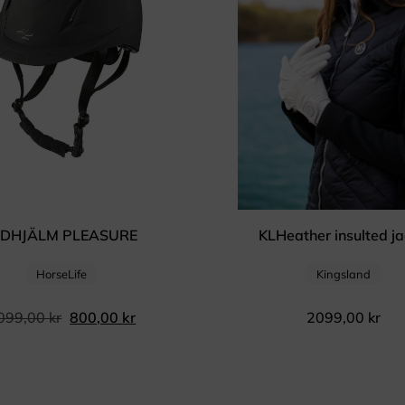
IDHJÄLM PLEASURE
KLHeather insulted j
HorseLife
Kingsland
099,00
kr
800,00
kr
2099,00
kr