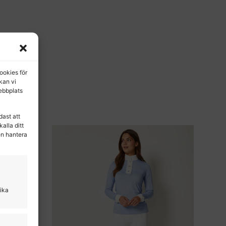
ookies för
 kan vi
ebbplats
dast att
alla ditt
en hantera
lika