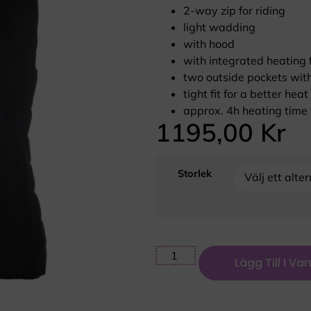
2-way zip for riding
light wadding
with hood
with integrated heating 
two outside pockets wit
tight fit for a better heat
approx. 4h heating tim
1195,00
Kr
Storlek
Lägg Till I Va