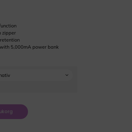
function
h zipper
 retention
e with 5,000mA power bank
rukorg