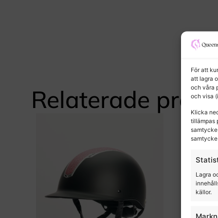
För att k
att lagra 
och våra 
Relaterade produ
och visa 
Klicka ne
tillämpas 
samtycke,
samtycke 
Statis
Lagra oc
innehåll
källor.
Markn