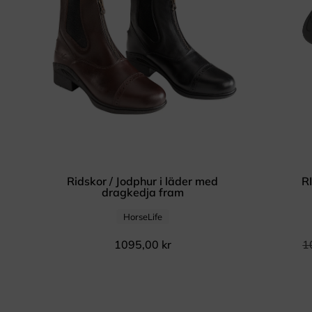
Ridskor / Jodphur i läder med
R
dragkedja fram
HorseLife
1095,00
kr
1