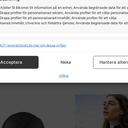
h/eller få åtkomst till information på en enhet, Använda begränsade data för att 
Skapa profiler för personaliserad reklam, Använda profiler för att välja personalis
Skapa profiler för att personaliserad innehåll, Använda profiler för att välja
iserad innehåll, Utveckla och förbättra tjänster, Använda begränsade data för att
.
ioner
All
427-leverantörer
Läs mer om dessa syften
äkerhetsväst Livello
KLmacey tävlingstop 
och kombinerar data från andra datakällor, Länka olika enheter, Identifierar
baserat på information som överförs automatiskt.
HorseLife
Kingsland
Acceptera
Neka
Hantera alter
tälla säkerhet, förhindra och upptäcka bedrägerier samt
95,00
kr
–
1195,00
kr
949,00
kr
Villkor
a fel, Leverera och visa reklam och innehåll, Spara och
All
a dina integritetsval.