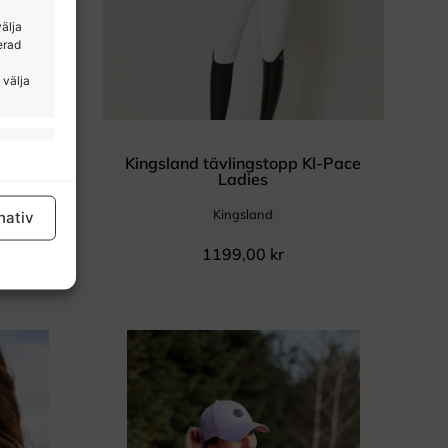
välja
erad
 välja
tid aktiv
Navy
Kingsland tävlingstopp Kl-Pace
Ladies
Kingsland
nativ
1199,00
kr
tid aktiv