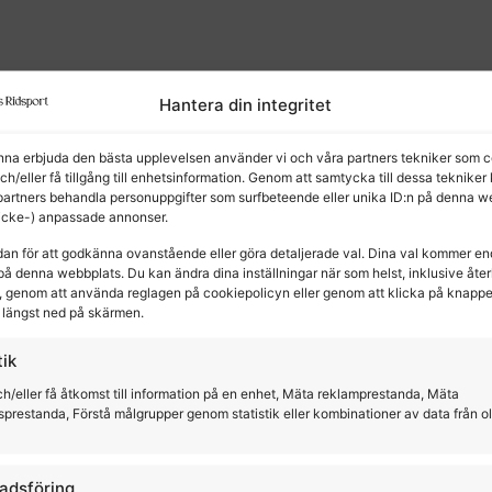
Hantera din integritet
unna erbjuda den bästa upplevelsen använder vi och våra partners tekniker som c
och/eller få tillgång till enhetsinformation. Genom att samtycka till dessa tekniker
partners behandla personuppgifter som surfbeteende eller unika ID:n på denna w
kter
(icke-) anpassade annonser.
dan för att godkänna ovanstående eller göra detaljerade val. Dina val kommer en
på denna webbplats. Du kan ändra dina inställningar när som helst, inklusive återk
 genom att använda reglagen på cookiepolicyn eller genom att klicka på knapp
längst ned på skärmen.
tik
h/eller få åtkomst till information på en enhet, Mäta reklamprestanda, Mäta
sprestanda, Förstå målgrupper genom statistik eller kombinationer av data från o
adsföring