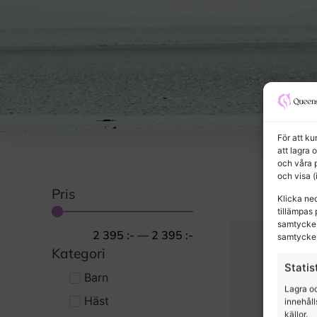
För att k
att lagra 
och våra 
och visa 
Pris
Klicka ne
tillämpas 
samtycke,
2 395
:-
—
2 395
:-
samtycke 
Kategori
Statis
Barn
Lagra oc
Häst
innehåll
källor.