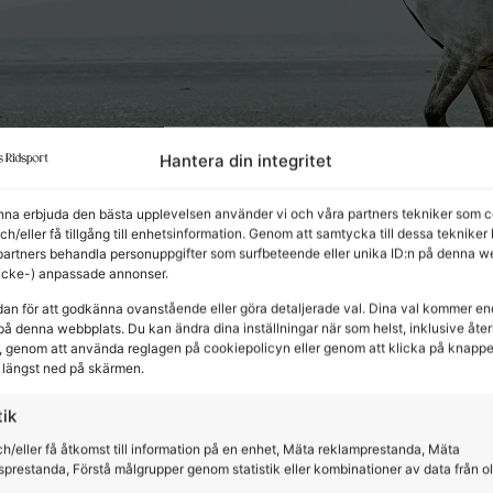
Hantera din integritet
unna erbjuda den bästa upplevelsen använder vi och våra partners tekniker som c
och/eller få tillgång till enhetsinformation. Genom att samtycka till dessa tekniker
partners behandla personuppgifter som surfbeteende eller unika ID:n på denna w
(icke-) anpassade annonser.
dan för att godkänna ovanstående eller göra detaljerade val. Dina val kommer en
på denna webbplats. Du kan ändra dina inställningar när som helst, inklusive återk
 genom att använda reglagen på cookiepolicyn eller genom att klicka på knapp
längst ned på skärmen.
tik
h/eller få åtkomst till information på en enhet, Mäta reklamprestanda, Mäta
sprestanda, Förstå målgrupper genom statistik eller kombinationer av data från o