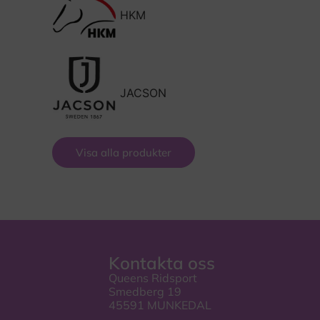
HKM
JACSON
Visa alla produkter
Kontakta oss
Queens Ridsport
Smedberg 19
45591 MUNKEDAL