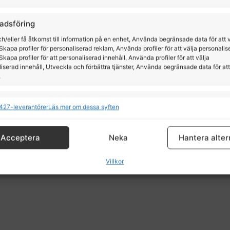
adsföring
h/eller få åtkomst till information på en enhet, Använda begränsade data för att 
Skapa profiler för personaliserad reklam, Använda profiler för att välja personalis
Skapa profiler för att personaliserad innehåll, Använda profiler för att välja
iserad innehåll, Utveckla och förbättra tjänster, Använda begränsade data för att
.
ioner
All
427-leverantörer
Läs mer om dessa syften
och kombinerar data från andra datakällor, Länka olika enheter, Identifierar
ma från Dyon
baserat på information som överförs automatiskt.
yon
Acceptera
Neka
Hantera alter
5,00
kr
tälla säkerhet, förhindra och upptäcka bedrägerier samt
Villkor
a fel, Leverera och visa reklam och innehåll, Spara och
All
5,00
kr
a dina integritetsval.