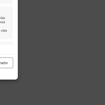
välja
erad
 välja
tid aktiv
nativ
tid aktiv