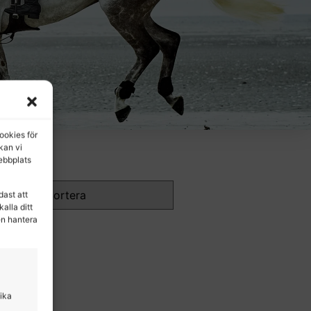
ookies för
 kan vi
ebbplats
dast att
alla ditt
en hantera
lika