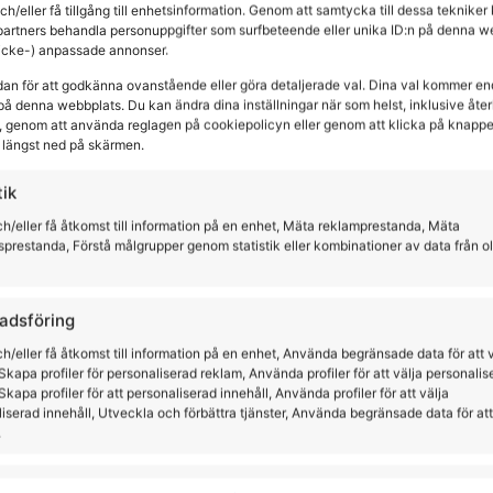
och/eller få tillgång till enhetsinformation. Genom att samtycka till dessa tekniker
partners behandla personuppgifter som surfbeteende eller unika ID:n på denna w
(icke-) anpassade annonser.
dan för att godkänna ovanstående eller göra detaljerade val. Dina val kommer en
på denna webbplats. Du kan ändra dina inställningar när som helst, inklusive återk
 genom att använda reglagen på cookiepolicyn eller genom att klicka på knapp
längst ned på skärmen.
tik
h/eller få åtkomst till information på en enhet, Mäta reklamprestanda, Mäta
sprestanda, Förstå målgrupper genom statistik eller kombinationer av data från o
adsföring
h/eller få åtkomst till information på en enhet, Använda begränsade data för att 
Skapa profiler för personaliserad reklam, Använda profiler för att välja personalis
Skapa profiler för att personaliserad innehåll, Använda profiler för att välja
 Gab Softshell
Långa Chaps i Skinn
iserad innehåll, Utveckla och förbättra tjänster, Använda begränsade data för att
.
gsland
HorseLife
ioner
9,00
kr
2995,00
kr
All