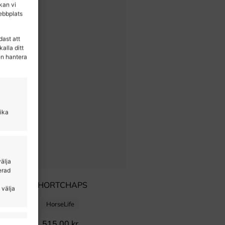
 kan vi
ebbplats
dast att
alla ditt
en hantera
lika
välja
erad
SHORTCHAPS
 välja
HorseLife
515,00
kr
tid aktiv