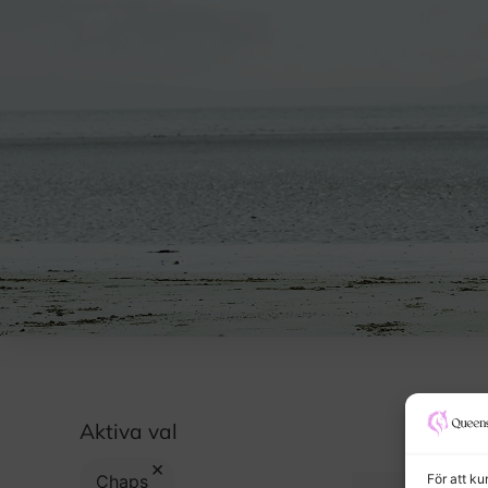
Aktiva val
×
För att k
Chaps