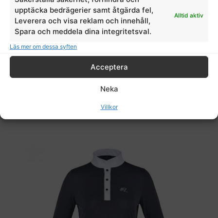
upptäcka bedrägerier samt åtgärda fel,
Alltid aktiv
Leverera och visa reklam och innehåll,
Spara och meddela dina integritetsval.
Läs mer om dessa syften
Kortärmad tävlingstop dam KLbridget Ladies
Acceptera
Show Shirt
Kingsland
Neka
899,00
kr
Villkor