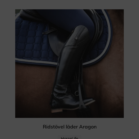
Ridstövel läder Aragon
HorseLife