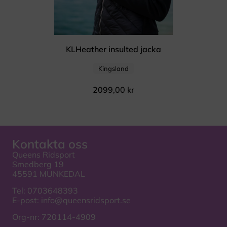
KLHeather insulted jacka
Kingsland
2099,00
kr
Kontakta oss
Queens Ridsport
Smedberg 19
45591 MUNKEDAL
Tel:
0703648393
E-post:
info@queensridsport.se
Org-nr: 720114-4909