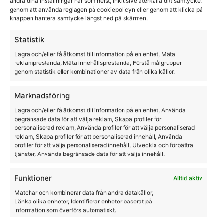
ändra dina inställningar när som helst, inklusive återkalla ditt samtycke,
genom att använda reglagen på cookiepolicyn eller genom att klicka på
knappen hantera samtycke längst ned på skärmen.
Statistik
Långa Chaps i Skinn
Lagra och/eller få åtkomst till information på en enhet, Mäta
reklamprestanda, Mäta innehållsprestanda, Förstå målgrupper
HorseLife
genom statistik eller kombinationer av data från olika källor.
2995,00
kr
Marknadsföring
Lagra och/eller få åtkomst till information på en enhet, Använda
begränsade data för att välja reklam, Skapa profiler för
personaliserad reklam, Använda profiler för att välja personaliserad
reklam, Skapa profiler för att personaliserad innehåll, Använda
profiler för att välja personaliserad innehåll, Utveckla och förbättra
tjänster, Använda begränsade data för att välja innehåll.
Funktioner
Alltid aktiv
Matchar och kombinerar data från andra datakällor,
Länka olika enheter, Identifierar enheter baserat på
information som överförs automatiskt.