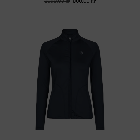
1099,00
kr
800,00
kr