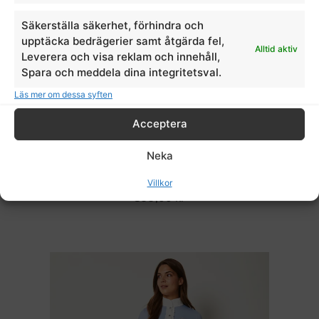
Säkerställa säkerhet, förhindra och
upptäcka bedrägerier samt åtgärda fel,
Alltid aktiv
Leverera och visa reklam och innehåll,
Spara och meddela dina integritetsval.
Läs mer om dessa syften
Acceptera
Kortärmad tävlingstop dam KLbridget Ladies
Show Shirt
Neka
Kingsland
Villkor
899,00
kr