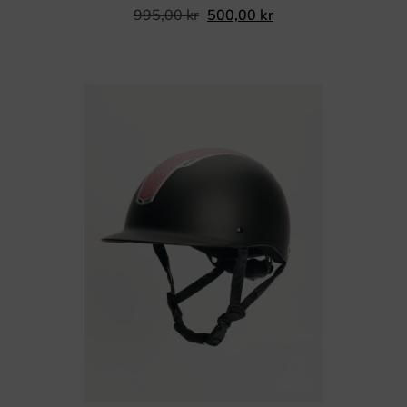
995,00
kr
500,00
kr