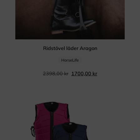
Ridstövel läder Aragon
HorseLife
2398,00
kr
1700,00
kr