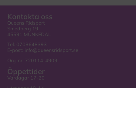
Kontakta oss
Queens Ridsport
Smedberg 19
45591 MUNKEDAL
Tel:
0703648393
E-post:
info@queensridsport.se
Org-nr: 720114-4909
Öppettider
Vardagar 17-20
Lördagar 10-14
Se också
Kontakt
Villkor
Hyr hästtransport
Cookie-policy