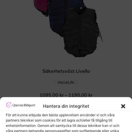
Säkerhetsväst Livello
HorseLife
1095,00
kr
–
1195,00
kr
Hantera din integritet
För att kunna erbjuda den bästa upplevelsen använder vi och våra
partners tekniker som cookies för att lagra och/eller få tillgång till
enhetsinformation. Genom att samtycka till dessa tekniker kan vi och
våra partners behandla personuppgifter som surfbeteende eller unika