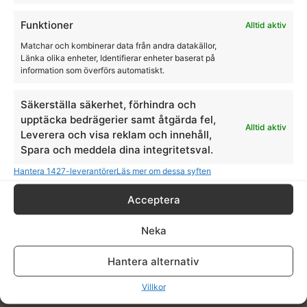
Funktioner
Alltid aktiv
Matchar och kombinerar data från andra datakällor,
Länka olika enheter, Identifierar enheter baserat på
information som överförs automatiskt.
Säkerställa säkerhet, förhindra och
upptäcka bedrägerier samt åtgärda fel,
Alltid aktiv
Leverera och visa reklam och innehåll,
Spara och meddela dina integritetsval.
Vas/champagnekylare med ormskinn mönster
Hantera 1427-leverantörer
Läs mer om dessa syften
THG
Acceptera
1560,00
kr
Neka
Hantera alternativ
Villkor