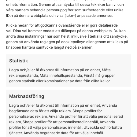
enhetsinformation. Genom att samtycka till dessa tekniker kan vi och
våra partners behandla personuppgifter som surfbeteende eller unika
ID:n på denna webbplats och visa (icke-) anpassade annonser.
Klicka nedan för att godkänna ovanstående eller göra detaljerade
val. Dina val kommer endast att tillämpas på denna webbplats. Du kan
ändra dina inställningar när som helst, inklusive återkalla ditt samtycke,
genom att använda reglagen på cookiepolicyn eller genom att klicka på
Lampa med fot som stigbygel med stigläder
knappen hantera samtycke längst ned på skärmen.
THG
Statistik
2295,00
kr
Lagra och/eller få åtkomst till information på en enhet, Mäta
reklamprestanda, Mäta innehållsprestanda, Förstå målgrupper
genom statistik eller kombinationer av data från olika källor.
Marknadsföring
Lagra och/eller få åtkomst till information på en enhet, Använda
begränsade data för att välja reklam, Skapa profiler för
personaliserad reklam, Använda profiler för att välja personaliserad
reklam, Skapa profiler för att personaliserad innehåll, Använda
profiler för att välja personaliserad innehåll, Utveckla och förbättra
tjänster, Använda begränsade data för att välja innehåll.