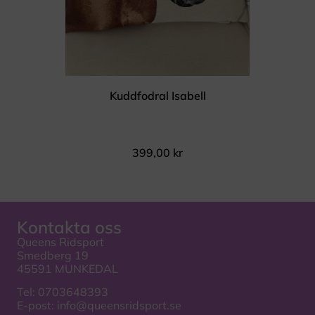
Kuddfodral Isabell
399,00
kr
Kontakta oss
Queens Ridsport
Smedberg 19
45591 MUNKEDAL
Tel:
0703648393
E-post:
info@queensridsport.se