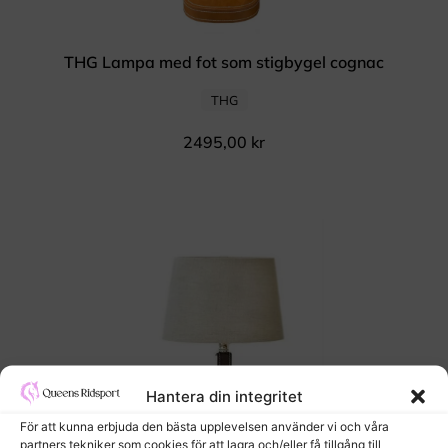
THG Lampa med fot som stigbygel cognac
THG
2495,00
kr
Hantera din integritet
För att kunna erbjuda den bästa upplevelsen använder vi och våra
partners tekniker som cookies för att lagra och/eller få tillgång till