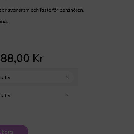
bar svansrem och fäste för bensnören.
ing.
988,00
Kr
rukorg