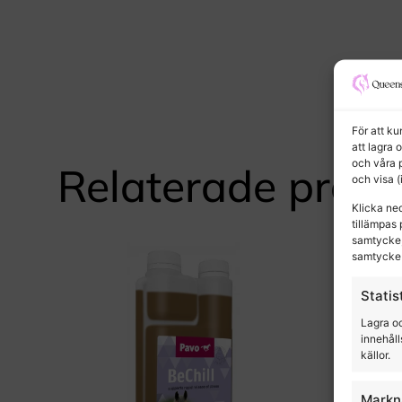
För att k
att lagra 
och våra 
Relaterade produ
och visa 
Klicka ne
tillämpas 
samtycke,
samtycke 
Statis
Lagra oc
innehåll
källor.
Markn