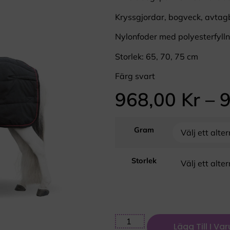
Kryssgjordar, bogveck, avtag
Nylonfoder med polyesterfylln
Storlek: 65, 70, 75 cm
Färg svart
968,00
Kr
–
Gram
Storlek
Lägg Till I Va