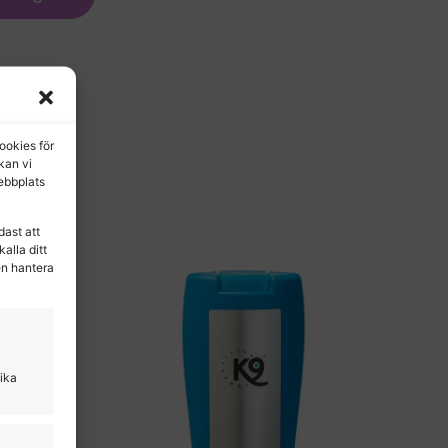
ookies för
 kan vi
ebbplats
dast att
alla ditt
en hantera
lika