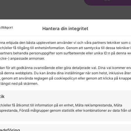
Hantera din integritet
unna erbjuda den bästa upplevelsen använder vi och våra partners tekniker som c
och/eller få tillgång till enhetsinformation. Genom att samtycka till dessa tekniker
partners behandla personuppgifter som surfbeteende eller unika ID:n på denna w
kter
(icke-) anpassade annonser.
dan för att godkänna ovanstående eller göra detaljerade val. Dina val kommer en
på denna webbplats. Du kan ändra dina inställningar när som helst, inklusive återk
 genom att använda reglagen på cookiepolicyn eller genom att klicka på knapp
längst ned på skärmen.
tik
h/eller få åtkomst till information på en enhet, Mäta reklamprestanda, Mäta
sprestanda, Förstå målgrupper genom statistik eller kombinationer av data från o
adsföring