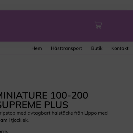
Hem
Hästtransport
Butik
Kontakt
INIATURE 100-200
SUPREME PLUS
 ripstop med avtagbart halstäcke från Lippo med
m i tjocklek.
rre.