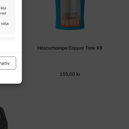
välja
erad
 välja
tid aktiv
l 3kg
Hästschampo Copper Tone K9
nativ
155,00
kr
tid aktiv