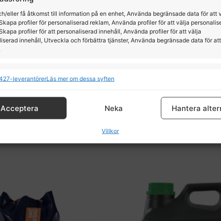
h/eller få åtkomst till information på en enhet, Använda begränsade data för att 
Skapa profiler för personaliserad reklam, Använda profiler för att välja personalis
Skapa profiler för att personaliserad innehåll, Använda profiler för att välja
iserad innehåll, Utveckla och förbättra tjänster, Använda begränsade data för att
.
ioner
All
427-leverantörer
Läs mer om dessa syften
Gödselplockare mini
Pavo MuscleBuild Refil
och kombinerar data från andra datakällor, Länka olika enheter, Identifierar
baserat på information som överförs automatiskt.
HKM
Pavo
Acceptera
Neka
Hantera alter
tälla säkerhet, förhindra och upptäcka bedrägerier samt
99,00
kr
–
450,00
kr
1089,00
kr
Villkor
a fel, Leverera och visa reklam och innehåll, Spara och
All
a dina integritetsval.