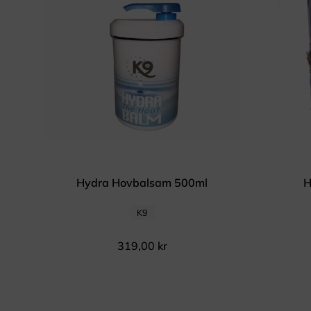
Hydra Hovbalsam 500ml
H
K9
319,00
kr