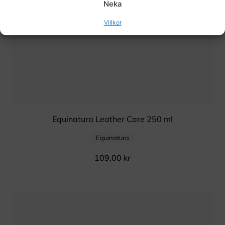
Neka
Villkor
Equinatura Leather Care 250 ml
Equinatura
109,00
kr