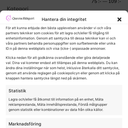
75
:-
—
109
:-
Kategori
Barn
Hantera din integritet
Häst
För att kunna erbjuda den bästa upplevelsen använder vi och våra
partners tekniker som cookies för att lagra och/eller få tillgång till
Heminredning
enhetsinformation. Genom att samtycka till dessa tekniker kan vi och
våra partners behandla personuppgifter som surfbeteende eller unika
Ryttare
ID:n på denna webbplats och visa (icke-) anpassade annonser.
Välj varumärke
Klicka nedan för att godkänna ovanstående eller göra detaljerade
val. Dina val kommer endast att tillämpas på denna webbplats. Du kan
ändra dina inställningar när som helst, inklusive återkalla ditt samtycke,
genom att använda reglagen på cookiepolicyn eller genom att klicka på
KINGSLAND
PAVO
knappen hantera samtycke längst ned på skärmen.
Statistik
Lagra och/eller få åtkomst till information på en enhet, Mäta
TRIKEM
HAYPLAY
reklamprestanda, Mäta innehållsprestanda, Förstå målgrupper
genom statistik eller kombinationer av data från olika källor.
Marknadsföring